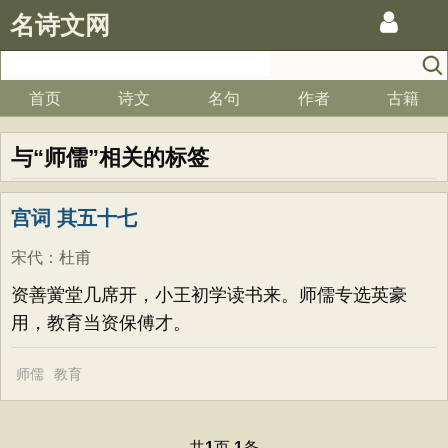
名诗文网
首页
诗文
名句
作者
古籍
与“师儒”相关的标签
宫词 其五十七
宋代
：
杜甫
资善黉堂几席开，小王初学读书来。师儒专选英豪
用，教育当资保傅才。
师儒
教育
共
页
条
1
1