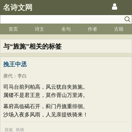
名诗文网
首页
诗文
名句
作者
古籍
与“旌旄”相关的标签
挽王中丞
唐代
：
李白
司马台前列柏高，风云犹自夹旌旄。
属镂不是君王意，莫作胥山万里涛。
幕府高临碣石开，蓟门丹旐重徘徊。
沙场入夜多风雨，人见亲提铁骑来！
旌旄
铁骑