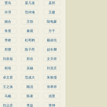
贾岛
晏几道
孟郊
许浑
范仲淹
王建
姚合
王勃
陆龟蒙
朱熹
秦观
方干
李峤
杜荀鹤
戴叔伦
郑燮
陈子昂
赵长卿
刘辰翁
郑谷
文天祥
程垓
吴融
刘克庄
卓文君
范成大
朱敦儒
王之涣
顾况
张孝祥
马戴
陈著
戎昱
刘义庆
李益
李绅