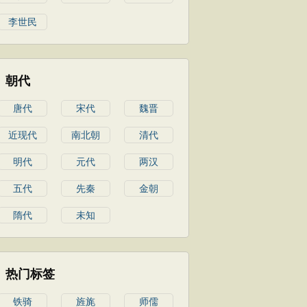
李世民
朝代
唐代
宋代
魏晋
近现代
南北朝
清代
明代
元代
两汉
五代
先秦
金朝
隋代
未知
热门标签
铁骑
旌旄
师儒