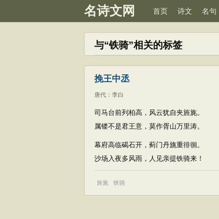
名诗文网
首页
诗文
名句
与“铁骑”相关的标签
挽王中丞
唐代
：
李白
司马台前列柏高，风云犹自夹旌旄。
属镂不是君王意，莫作胥山万里涛。
幕府高临碣石开，蓟门丹旐重徘徊。
沙场入夜多风雨，人见亲提铁骑来！
旌旄
铁骑