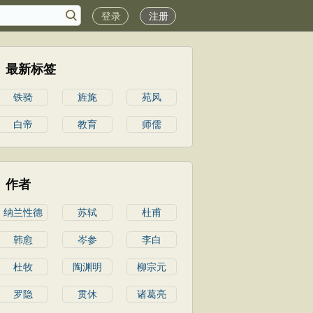
登录
注册
最新标签
铁骑
旌旄
苑风
白帝
教育
师儒
作者
纳兰性德
苏轼
杜甫
韩愈
岑参
李白
杜牧
陶渊明
柳宗元
罗隐
贯休
诸葛亮