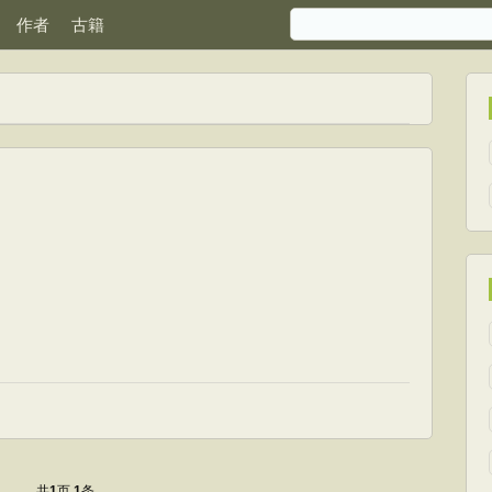
作者
古籍
共
页
条
1
1