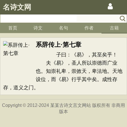
名诗文网
首页
诗文
名句
作者
古籍
系辞传上·第七章
子曰：《易》，其至矣乎！
夫《易》，圣人所以崇德而广业
也。知崇礼卑，崇效天，卑法地。天地
设位，而《易》行乎其中矣。成性存
存，道义之门。
Copyright © 2012-2024 某某古诗文言文网站 版权所有 非商用
版本