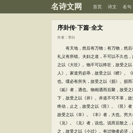
名诗文网
首页
诗文
名句
序卦传·下篇·全文
作者：
李白
有天地，然后有万物；有万物，然后有
礼义有所错。夫妇之道，不可以不久也，
之以《大壮》。物不可以终壮，故受之以
人》。家道穷必乖，故受之以《睽》。《
也。缓必有所失，故受之以《损》。损而
《姤》者，遇也。物相遇而后聚，故受之
下，故受之以《井》。井道不可不革，故
终动，止之，故受之以《艮》。《艮》者
故受之以《丰》。《丰》者，大也。穷大
《兑》。《兑》者，说也。说而后散之，
之，故受之以《小过》。有过物者必济，