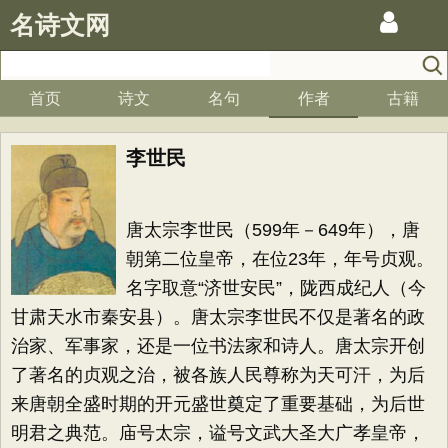
名诗文网
首页
诗文
名句
作者
古籍
李世民
唐太宗李世民（599年－649年），唐
朝第二位皇帝，在位23年，年号贞观。
名字取意“济世安民”，陇西成纪人（今
甘肃天水市秦安县）。唐太宗李世民不仅是著名的政
治家、军事家，还是一位书法家和诗人。唐太宗开创
了著名的贞观之治，被各族人民尊称为天可汗，为后
来唐朝全盛时期的开元盛世奠定了重要基础，为后世
明君之典范。庙号太宗，谥号文武大圣大广孝皇帝，