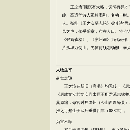
王之涣"慷慨有大略，倜傥有异才"
龄、高适等诗人互相唱和，名动一时
人。靳能《王之涣墓志铭》称其诗"
风之声，传乎乐章，布在人口。"但
《登鹳雀楼》、《凉州词》为代表作。
片孤城万仞山。羌笛何须怨杨柳，春风
人物生平
身世之谜
王之涣在新旧《唐书》均无传，《唐才
《唐故文安郡文安县太原王府君墓志铭并
其原籍，做官时居绛州（今山西新绛县）。
推之可知生于武后垂拱四年（688年）。
为官不顺
武后垂拱四年（688年），王之涣出