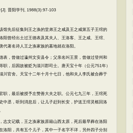
晋阳学刊, 1988(3):97-103
馆先后征集到王之涣的堂弟王之咸及王之咸第五子王绾的
洛阳曾经出土过王德表及其夫人、王洛客、王之咸、王绾、
唐代著名诗人王之涣家族的墓地就在洛阳。
表，曾做过瀛州文安县令；父亲名叫王景，曾做过登州和
等职，后因故被贬为淄川郡司士。唐天宝十年（公元751年）
淄川官舍。天宝十二年十月十七日，他和夫人李氏被合葬于
职，最后被授予左赞善大夫之职。公元七九三年，王绾死
史中丞，听到消息后，让儿子赶到长安，护送王绾灵柩回洛
。
志文记载，王之涣家族原籍山西太原，死后最早葬在洛阳
在洛阳，共有五个儿子，其中一子名字不详，另外四子分别