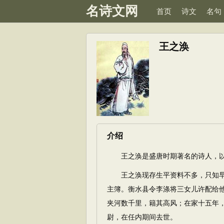
名诗文网
首页
诗文
名句
王之涣
介绍
王之涣是盛唐时期著名的诗人，以
王之涣现存生平资料不多，只知早
主簿。衡水县令李涤将三女儿许配给
夹河数千里，籍其高风；在家十五年
尉，在任内期间去世。