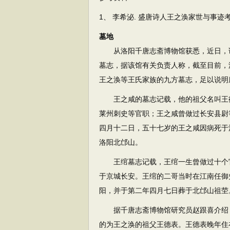
1、 李希泌. 盛唐诗人王之涣家世与事迹考[J]. 
墓地
从洛阳千唐志斋博物馆获悉，近日，该
墓志，据该馆有关负责人称，截至目前，
王之涣等王氏家族的九方墓志，足以说明
王之咸的墓志记载，他的祖父名叫王德
莱州刺史等官职；王之咸曾做过长安县尉
四月十二日，五十七岁的王之咸因病死于
洛阳北邙山。
王绾墓志记载，王绾一生曾做过十个官
于京城长安。王绾的二哥当时在江南任御
阳，并于第二年四月七日葬于北邙山祖茔
据千唐志斋博物馆研究员赵跟喜介绍，
的为王之涣的祖父王德表。王德表晚年住