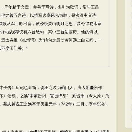
，早年精于文章，并善于写诗，多引为歌词，常与王昌
。他尤善五言诗，以描写边塞风光为胜，是浪漫主义诗
尝或歌从军，吟出塞，曒兮极关山明月之思，萧兮得易水寒
他的作品现存仅有六首绝句，其中三首边塞诗。他的诗以
章太炎推《凉州词》为"绝句之最":"黄河远上白云间，一
不度玉门关。"
子传》所记也甚简，说王之涣为蓟门人。唐人靳能所作
序》记载，之涣"本家晋阳，宦徙绛郡"，则晋阳（今太原）为
墓志铭说王之涣卒于天宝元年（742年）二月，享年55岁，
生于太原王家，为当时名门望族。他的五世祖王隆之为后魏绛