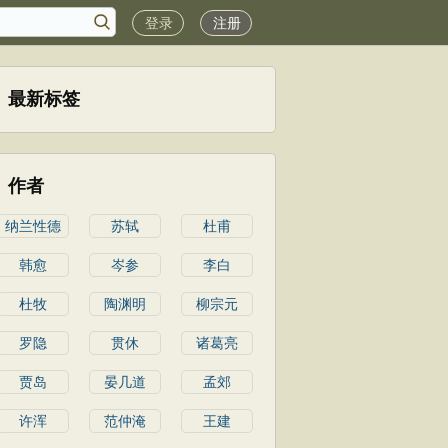
登录
注册
最新标签
作者
纳兰性德
苏轼
杜甫
韩愈
岑参
李白
杜牧
陶渊明
柳宗元
罗隐
贯休
诸葛亮
贾岛
晏几道
孟郊
许浑
范仲淹
王建