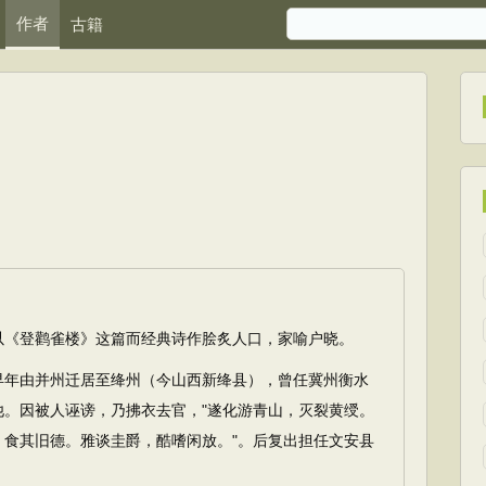
作者
古籍
《登鹳雀楼》这篇而经典诗作脍炙人口，家喻户晓。
年由并州迁居至绛州（今山西新绛县），曾任冀州衡水
他。因被人诬谤，乃拂衣去官，"遂化游青山，灭裂黄绶。
，食其旧德。雅谈圭爵，酷嗜闲放。"。后复出担任文安县