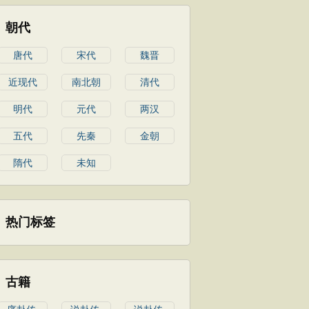
朝代
唐代
宋代
魏晋
近现代
南北朝
清代
明代
元代
两汉
五代
先秦
金朝
隋代
未知
热门标签
古籍