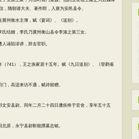
信，隋朝请大夫、著作郎，入唐为安邑县令。
任冀州衡水主簿，赋《宴词》、《送别》。
李氏结婚，李氏乃冀州衡山县令李涤之第三女。
遭人诬陷诽谤，辞去官职。
（741），王之涣家居十五年。赋《九日送别》、《登鹳雀
蓟门，高适来访不遇，赋诗留赠。
郡文安县尉。同年二月二十四日遭疾终于官舍，享年五十五
阳北原，永宁县尉靳能撰墓志铭。