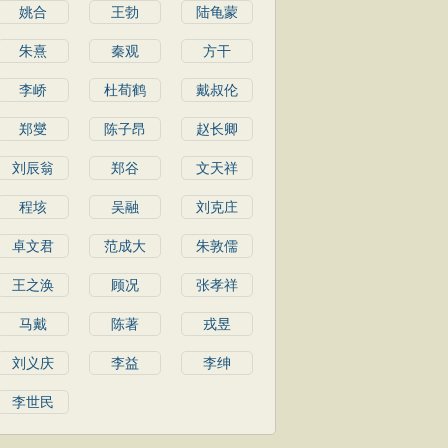
姚合
王勃
陆龟蒙
朱熹
秦观
方干
李峤
杜荀鹤
戴叔伦
郑燮
陈子昂
赵长卿
刘辰翁
郑谷
文天祥
程垓
吴融
刘克庄
卓文君
范成大
朱敦儒
王之涣
顾况
张孝祥
马戴
陈著
戎昱
刘义庆
李益
李绅
李世民