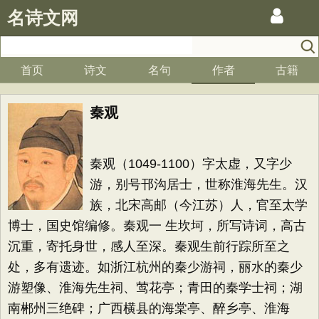
名诗文网
首页
诗文
名句
作者
古籍
秦观
秦观（1049-1100）字太虚，又字少
游，别号邗沟居士，世称淮海先生。汉
族，北宋高邮（今江苏）人，官至太学
博士，国史馆编修。秦观一 生坎坷，所写诗词，高古
沉重，寄托身世，感人至深。秦观生前行踪所至之
处，多有遗迹。如浙江杭州的秦少游祠，丽水的秦少
游塑像、淮海先生祠、莺花亭；青田的秦学士祠；湖
南郴州三绝碑；广西横县的海棠亭、醉乡亭、淮海