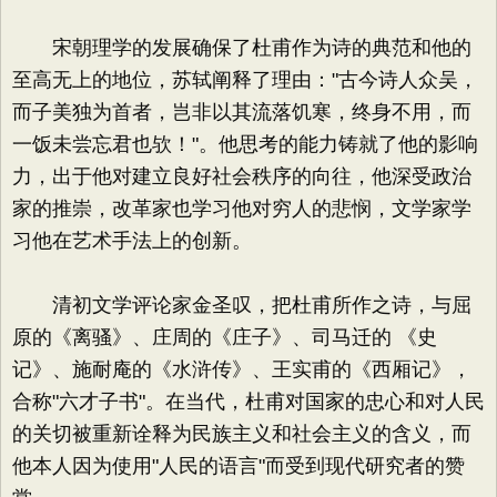
宋朝理学的发展确保了杜甫作为诗的典范和他的
至高无上的地位，苏轼阐释了理由："古今诗人众吴，
而子美独为首者，岂非以其流落饥寒，终身不用，而
一饭未尝忘君也欤！"。他思考的能力铸就了他的影响
力，出于他对建立良好社会秩序的向往，他深受政治
家的推崇，改革家也学习他对穷人的悲悯，文学家学
习他在艺术手法上的创新。
清初文学评论家金圣叹，把杜甫所作之诗，与屈
原的《离骚》、庄周的《庄子》、司马迁的 《史
记》、施耐庵的《水浒传》、王实甫的《西厢记》，
合称"六才子书"。在当代，杜甫对国家的忠心和对人民
的关切被重新诠释为民族主义和社会主义的含义，而
他本人因为使用"人民的语言"而受到现代研究者的赞