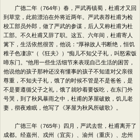
广德二年（764年）春，严武再镇蜀，杜甫才又回
到草堂，此前漂泊在外将近两年。严武表荐杜甫为检
校工部员外郎，做了严武的参谋，后人又称杜甫为杜
工部。不久杜甫又辞了职。这五、六年间，杜甫寄人
篱下，生活依然很苦，他说："厚禄故人书断绝，恒饥
稚子色凄凉"（《狂夫》）"痴儿不知父子礼，叫怒索饭
啼东门。"他用一些生活细节来表现自己生活的困苦，
他说他的孩子那种还没有懂事的孩子不知道对父亲很
尊重，不知夫子礼，饿了的时候不管是不是爸爸，是
不是要遵循父子之礼，饿了就吵着要饭吃，在东门外
号哭，到了秋风暴雨之中，杜甫的茅屋破败，饥儿老
妻，彻夜难眠，他写了《茅屋为秋风所破歌》。
广德三年（765年）四月，严武去世，杜甫离开了
成都。经嘉州、戎州（宜宾）、渝州（重庆）、忠州