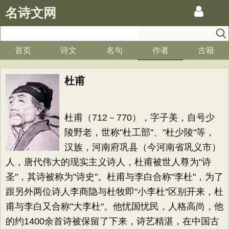
名诗文网
首页
诗文
名句
作者
古籍
杜甫
杜甫（712－770），字子美，自号少
陵野老，世称"杜工部"、"杜少陵"等，
汉族，河南府巩县（今河南省巩义市）
人，唐代伟大的现实主义诗人，杜甫被世人尊为"诗
圣"，其诗被称为"诗史"。杜甫与李白合称"李杜"，为了
跟另外两位诗人李商隐与杜牧即"小李杜"区别开来，杜
甫与李白又合称"大李杜"。他忧国忧民，人格高尚，他
的约1400余首诗被保留了下来，诗艺精湛，在中国古