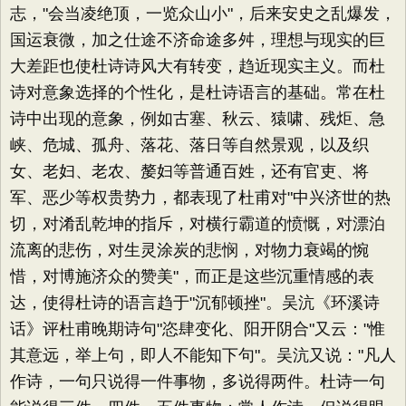
志，"会当凌绝顶，一览众山小"，后来安史之乱爆发，
国运衰微，加之仕途不济命途多舛，理想与现实的巨
大差距也使杜诗诗风大有转变，趋近现实主义。而杜
诗对意象选择的个性化，是杜诗语言的基础。常在杜
诗中出现的意象，例如古塞、秋云、猿啸、残炬、急
峡、危城、孤舟、落花、落日等自然景观，以及织
女、老妇、老农、嫠妇等普通百姓，还有官吏、将
军、恶少等权贵势力，都表现了杜甫对"中兴济世的热
切，对淆乱乾坤的指斥，对横行霸道的愤慨，对漂泊
流离的悲伤，对生灵涂炭的悲悯，对物力衰竭的惋
惜，对博施济众的赞美"，而正是这些沉重情感的表
达，使得杜诗的语言趋于"沉郁顿挫"。吴沆《环溪诗
话》评杜甫晚期诗句"恣肆变化、阳开阴合"又云："惟
其意远，举上句，即人不能知下句"。吴沆又说："凡人
作诗，一句只说得一件事物，多说得两件。杜诗一句