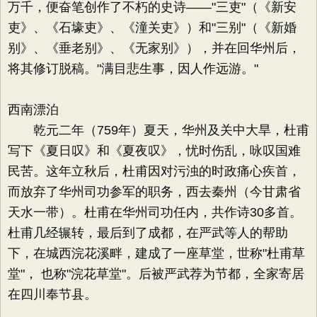
万千，便奋笔创作了不朽的史诗——"三吏"（《新安
吏》、《石壕吏》、《潼关吏》）和"三别"（《新婚
别》、《垂老别》、《无家别》），并在回华州后，
将其修订脱稿。"满目悲生事，因人作远游。"
西南漂泊
乾元二年（759年）夏天，华州及关中大旱，杜甫
写下《夏日叹》和《夏夜叹》，忧时伤乱，咏叹国难
民苦。这年立秋后，杜甫因对污浊的时政痛心疾首，
而放弃了华州司功参军的职务，西去秦州（今甘肃省
天水一带）。杜甫在华州司功任内，共作诗30多首。
杜甫几经辗转，最后到了成都，在严武等人的帮助
下，在城西浣花溪畔，建成了一座草堂，世称"杜甫草
堂"， 也称"浣花草堂"。后被严武荐为节都，全家寄居
在四川奉节县。