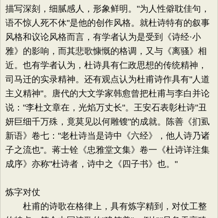
描写深刻，细腻感人，形象鲜明。"为人性僻耽佳句，
语不惊人死不休"是他的创作风格。就杜诗特有的叙事
风格和议论风格而言，有学者认为是受到《诗经·小
雅》的影响，而其悲歌慷慨的格调，又与《离骚》相
近。也有学者认为，杜诗具有仁政思想的传统精神，
司马迁的实录精神。还有观点认为杜甫诗作具有"人道
主义精神"。唐代的大文学家韩愈曾把杜甫与李白并论
说："李杜文章在，光焰万丈长"。王安石表彰杜诗"丑
妍巨细千万殊，竟莫见以何雕锼"的成就。陈善《扪虱
新语》卷七："老杜诗当是诗中《六经》，他人诗乃诸
子之流也"。蒋士铨《忠雅堂文集》卷一《杜诗详注集
成序》亦称"杜诗者，诗中之《四子书》也。"
炼字对仗
杜甫的诗歌在格律上，具有炼字精到，对仗工整