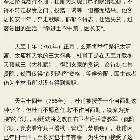
举之路既然行不通，杜甫为实现自己的政治理想，不
得不转走权贵之门，投赠干谒等，但都无结果。他客
居长安十年，奔走献赋，郁郁不得志，仕途失意，过
著贫困的生活，"举进士不中第，困长安"。
天宝十年（751年）正月，玄宗将举行祭祀太清
宫、太庙和天地的三大盛典，杜甫于是在天宝九载冬
天预献三《大礼赋》，得到玄宗的赏识，命待制在集
贤院，然而仅得"参列选序"资格，等候分配，因主试者
仍为李林甫所以没有得到官职。
天宝十四年（755年），杜甫被授予一个河西尉这
种小官，但杜甫不愿意任此"不作河西尉，凄凉为折
腰"的官职，朝廷就将之改任右卫率府兵曹参军（低阶
官职，负责看守兵甲器杖，管理门禁锁钥）。杜甫因
已年四十四，至长安也十年有余，为生计而接受了这