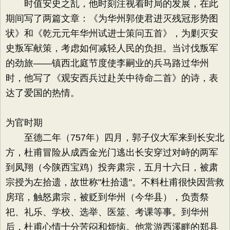
时值安史之乱，他时刻注视着时局的发展，在此
期间写了两篇文章：《为华州郭使君进灭残冠形势图
状》和《乾元元年华州试进士策问五首》，为剿灭安
史叛军献策，考虑如何减轻人民的负担。当讨伐叛军
的劲旅——镇西北庭节度使李嗣业的兵马路过华州
时，他写了《观安西兵过赴关中待命二首》的诗，表
达了爱国的热情。
为官时期
至德二年（757年）四月，郭子仪大军来到长安北
方，杜甫冒险从成西金光门逃出长安穿过对峙的两军
到凤翔（今陕西宝鸡）投奔肃宗，五月十六日，被肃
宗授为左拾遗，故世称"杜拾遗"。不料杜甫很快因营救
房琯，触怒肃宗，被贬到华州（今华县），负责祭
祀、礼乐、学校、选举、医筮、考课等事。到华州
后，杜甫心情十分苦闷和烦恼。他常游西溪畔的郑县