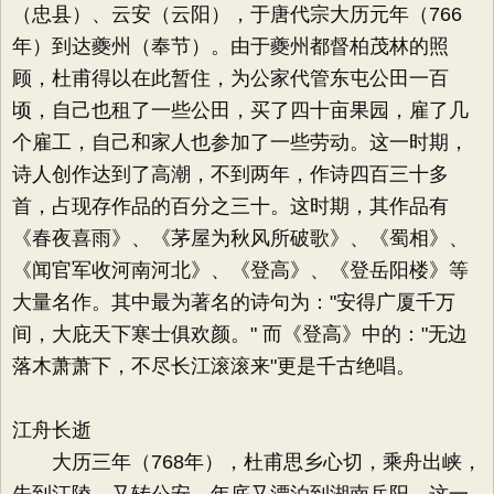
（忠县）、云安（云阳），于唐代宗大历元年（766
年）到达夔州（奉节）。由于夔州都督柏茂林的照
顾，杜甫得以在此暂住，为公家代管东屯公田一百
顷，自己也租了一些公田，买了四十亩果园，雇了几
个雇工，自己和家人也参加了一些劳动。这一时期，
诗人创作达到了高潮，不到两年，作诗四百三十多
首，占现存作品的百分之三十。这时期，其作品有
《春夜喜雨》、《茅屋为秋风所破歌》、《蜀相》、
《闻官军收河南河北》、《登高》、《登岳阳楼》等
大量名作。其中最为著名的诗句为："安得广厦千万
间，大庇天下寒士俱欢颜。" 而《登高》中的："无边
落木萧萧下，不尽长江滚滚来"更是千古绝唱。
江舟长逝
大历三年（768年），杜甫思乡心切，乘舟出峡，