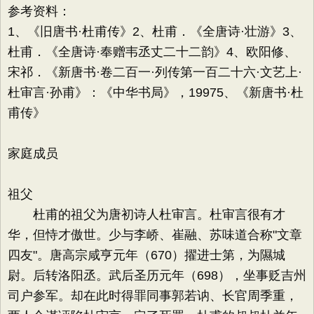
参考资料：
1、《旧唐书·杜甫传》2、杜甫．《全唐诗·壮游》3、
杜甫．《全唐诗·奉赠韦丞丈二十二韵》4、欧阳修、
宋祁．《新唐书·卷二百一·列传第一百二十六·文艺上·
杜审言·孙甫》：《中华书局》，19975、《新唐书·杜
甫传》
家庭成员
祖父
杜甫的祖父为唐初诗人杜审言。杜审言很有才
华，但恃才傲世。少与李峤、崔融、苏味道合称"文章
四友"。唐高宗咸亨元年（670）擢进士第，为隰城
尉。后转洛阳丞。武后圣历元年（698），坐事贬吉州
司户参军。却在此时得罪同事郭若讷、长官周季重，