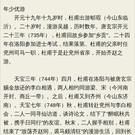
年少优游
开元十九年十九岁时，杜甫出游郇瑕（今山东临
沂）。二十岁时，漫游吴越，历时数年。唐玄宗开元
二十三年（735年），杜甫回故乡参加"乡贡"。二十四
年在洛阳参加进士考试，结果落第。杜甫的父亲时任
兖州司马一职，杜甫于是赴兖州省亲，开始齐赵之
游。
天宝三年（744年）四月，杜甫在洛阳与被唐玄宗
赐金放还的李白相遇，两人相约同游梁、宋（今河南
开封、商丘一带）。之后，杜甫又到齐州（今山东济
南）。天宝七年（748年）秋，杜甫转赴兖州与李白相
会，二人一同寻仙访道，谈诗论文，结下了"醉眠秋共
被，携手日同行"的友谊。秋末，二人握手相别，杜甫
结束了"放荡齐赵间，裘马颇清狂"的漫游生活，回到长