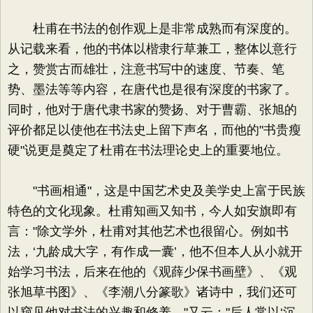
杜甫在书法的创作观上是非常成熟而有深度的。
从记载来看，他的书体以楷隶行草兼工，整体以意行
之，赞赏古而雄壮，注意书写中的速度、节奏、笔
势、墨法等等内容，在唐代也是很有深度的书家了。
同时，他对于唐代隶书家的赞扬、对于曹霸、张旭的
评价都足以使他在书法史上留下声名，而他的"书贵瘦
硬"说更是奠定了杜甫在书法理论史上的重要地位。
"书画相通"，这是中国艺术史及美学史上富于民族
特色的文化现象。杜甫知画又知书，今人如安旗即有
言："除文学外，杜甫对其他艺术也很留心。例如书
法，‘九龄成大字，有作成一囊’，他不但本人从小就开
始学习书法，后来在他的《观薛少保书画壁》、《观
张旭草书图》、《李潮八分篆歌》诸诗中，我们还可
以窥见他对书法的兴趣和修养。"又云："后人常以‘沉