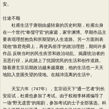
安。
仕途不顺
杜甫生活于唐朝由盛转衰的历史时期，杜甫出身
在一个世代"奉儒守官"的家庭，家学渊博。早期作品主
要表现理想抱负和所期望的人生道路。另一方面则表
现他"致君尧舜上，再使风俗淳"的政治理想，期间许多
作品 反映当时的民生疾苦和政治动乱、揭露统治者的
丑恶行径，从此踏上了忧国忧民的生活和创作道路。
随着唐玄宗后期政治越来越腐败，他的生活也一天天
地陷入贫困失望的境地。在颠沛流离的生活中。
天宝六年（747年），玄宗诏天下"通一艺者"到长
安应试，杜甫也参加了考试。由于权相李林甫编导了
一场"野无遗贤"的闹剧，参加考试的士子全部落选。科