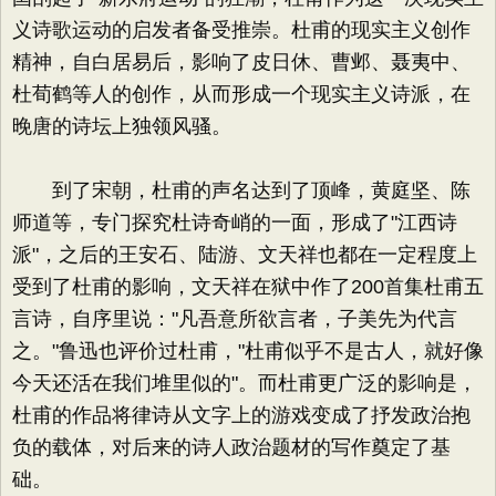
义诗歌运动的启发者备受推崇。杜甫的现实主义创作
精神，自白居易后，影响了皮日休、曹邺、聂夷中、
杜荀鹤等人的创作，从而形成一个现实主义诗派，在
晚唐的诗坛上独领风骚。
到了宋朝，杜甫的声名达到了顶峰，黄庭坚、陈
师道等，专门探究杜诗奇峭的一面，形成了"江西诗
派"，之后的王安石、陆游、文天祥也都在一定程度上
受到了杜甫的影响，文天祥在狱中作了200首集杜甫五
言诗，自序里说："凡吾意所欲言者，子美先为代言
之。"鲁迅也评价过杜甫，"杜甫似乎不是古人，就好像
今天还活在我们堆里似的"。而杜甫更广泛的影响是，
杜甫的作品将律诗从文字上的游戏变成了抒发政治抱
负的载体，对后来的诗人政治题材的写作奠定了基
础。