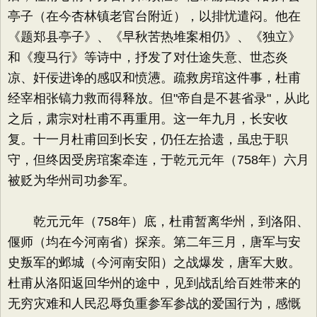
亭子（在今杏林镇老官台附近），以排忧遣闷。他在
《题郑县亭子》、《早秋苦热堆案相仍》、《独立》
和《瘦马行》等诗中，抒发了对仕途失意、世态炎
凉、奸佞进谗的感叹和愤懑。疏救房琯这件事，杜甫
经宰相张镐力救而得释放。但"帝自是不甚省录"，从此
之后，肃宗对杜甫不再重用。这一年九月，长安收
复。十一月杜甫回到长安，仍任左拾遗，虽忠于职
守，但终因受房琯案牵连，于乾元元年（758年）六月
被贬为华州司功参军。
乾元元年（758年）底，杜甫暂离华州，到洛阳、
偃师（均在今河南省）探亲。第二年三月，唐军与安
史叛军的邺城（今河南安阳）之战爆发，唐军大败。
杜甫从洛阳返回华州的途中，见到战乱给百姓带来的
无穷灾难和人民忍辱负重参军参战的爱国行为，感慨