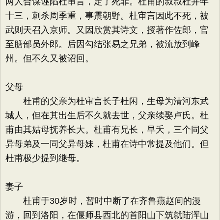
两人合谋诬陷杜审言，定了死罪。杜甫的叔叔杜并年
十三，刺杀周季重，事震朝野。杜审言因此不死，被
武则天召入京师。又因欣赏其诗文，授著作佐郎，官
至膳部员外郎。后因勾结张易之兄弟，被流放到峰
州。但不久又被诏回。
父母
杜甫的父亲为杜审言长子杜闲，生母为清河东武
城人，但在其出生后不久就去世，父亲续娶卢氏。杜
甫由其姑母抚养长大。杜甫有兄长，早夭，三个同父
异母弟及一同父异母妹，杜甫在诗中常提及他们。但
杜甫极少提到继母。
妻子
杜甫于30岁时，暂时中断了在齐鲁燕赵间的漫
游，回到洛阳，在偃师县西北的首阳山下筑就陆浑山