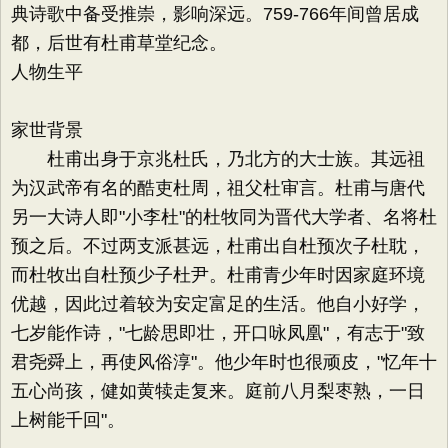
典诗歌中备受推崇，影响深远。759-766年间曾居成
都，后世有杜甫草堂纪念。
人物生平
家世背景
杜甫出身于京兆杜氏，乃北方的大士族。其远祖
为汉武帝有名的酷吏杜周，祖父杜审言。杜甫与唐代
另一大诗人即"小李杜"的杜牧同为晋代大学者、名将杜
预之后。不过两支派甚远，杜甫出自杜预次子杜耽，
而杜牧出自杜预少子杜尹。杜甫青少年时因家庭环境
优越，因此过着较为安定富足的生活。他自小好学，
七岁能作诗，"七龄思即壮，开口咏凤凰"，有志于"致
君尧舜上，再使风俗淳"。他少年时也很顽皮，"忆年十
五心尚孩，健如黄犊走复来。庭前八月梨枣熟，一日
上树能千回"。