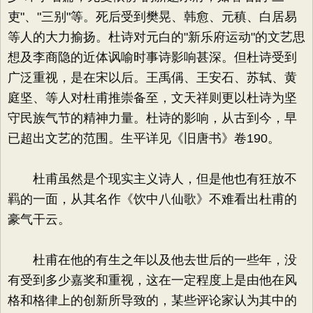
吏"、"三别"等。死后受到樊晃、韩愈、元稹、白居易
等人的大力揄扬。杜诗对元白的"新乐府运动"的文艺思
想及李商隐的近体讽喻时事诗影响甚深。但杜诗受到
广泛重视，是在宋以后。王禹偁、王安石、苏轼、黄
庭坚、等人对杜甫推崇备至，文天祥则更以杜诗为坚
守民族气节的精神力量。杜诗的影响，从古到今，早
已超出文艺的范围。生平详见《旧唐书》卷190。
杜甫虽然是个现实主义诗人，但是他也有狂放不
羁的一面，从其名作《饮中八仙歌》不难看出杜甫的
豪气干云。
杜甫在他的有生之年以及他去世后的一些年，没
有受到多少嘉奖和重视，这在一定程度上是由他在风
格和格律上的创新所导致的，某些评论家认为其中的