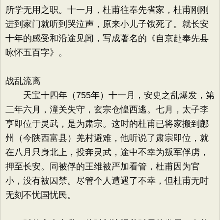
所学无用之职。十一月，杜甫往奉先省家，杜甫刚刚
进到家门就听到哭泣声，原来小儿子饿死了。就长安
十年的感受和沿途见闻，写成著名的《自京赴奉先县
咏怀五百字》。
战乱流离
天宝十四年（755年）十一月，安史之乱爆发，第
二年六月，潼关失守，玄宗仓惶西逃。七月，太子李
亨即位于灵武，是为肃宗。这时的杜甫已将家搬到鄜
州（今陕西富县）羌村避难，他听说了肃宗即位，就
在八月只身北上，投奔灵武，途中不幸为叛军俘虏，
押至长安。同被俘的王维被严加看管，杜甫因为官
小，没有被囚禁。尽管个人遭遇了不幸，但杜甫无时
无刻不忧国忧民。