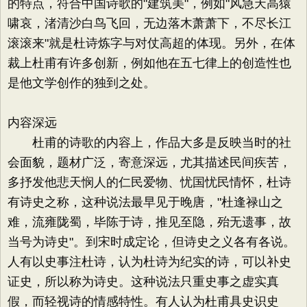
的特点，符合中国诗歌的"建筑美"，例如"风急天高猿
啸哀，渚清沙白鸟飞回，无边落木萧萧下，不尽长江
滚滚来"就是杜诗炼字与对仗高超的体现。另外，在体
裁上杜甫有许多创新，例如他在五七律上的创造性也
是他文学创作的独到之处。
内容深远
杜甫的诗歌的内容上，作品大多是反映当时的社
会面貌，题材广泛，寄意深远，尤其描述民间疾苦，
多抒发他悲天悯人的仁民爱物、忧国忧民情怀，杜诗
有诗史之称，这种说法最早见于晚唐，"杜逢禄山之
难，流雍陇蜀，毕陈于诗，推见至隐，殆无遗事，故
当号为诗史"。到宋时成定论，但诗史之义各有各说。
人有以史事注杜诗，认为杜诗为纪实的诗，可以补史
证史，所以称为诗史。这种说法只重史事之虚实真
假，而轻视诗的情感特性。有人认为杜甫具史识史