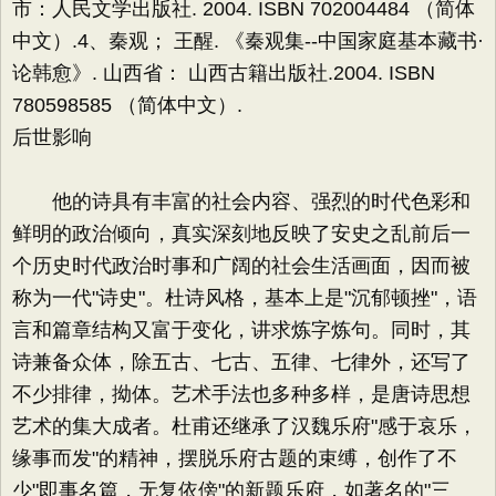
市：人民文学出版社. 2004. ISBN 702004484 （简体
中文）.4、秦观； 王醒. 《秦观集--中国家庭基本藏书·
论韩愈》. 山西省： 山西古籍出版社.2004. ISBN
780598585 （简体中文）.
后世影响
他的诗具有丰富的社会内容、强烈的时代色彩和
鲜明的政治倾向，真实深刻地反映了安史之乱前后一
个历史时代政治时事和广阔的社会生活画面，因而被
称为一代"诗史"。杜诗风格，基本上是"沉郁顿挫"，语
言和篇章结构又富于变化，讲求炼字炼句。同时，其
诗兼备众体，除五古、七古、五律、七律外，还写了
不少排律，拗体。艺术手法也多种多样，是唐诗思想
艺术的集大成者。杜甫还继承了汉魏乐府"感于哀乐，
缘事而发"的精神，摆脱乐府古题的束缚，创作了不
少"即事名篇，无复依傍"的新题乐府，如著名的"三