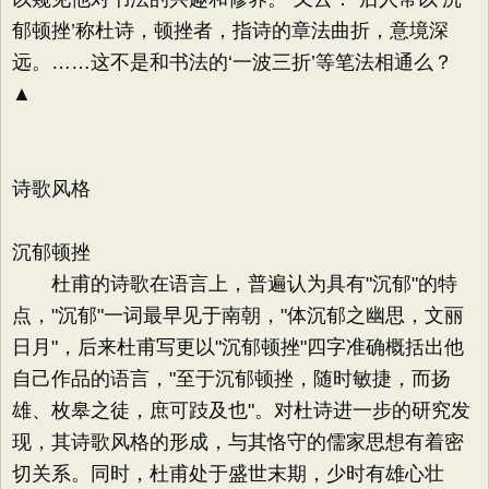
郁顿挫’称杜诗，顿挫者，指诗的章法曲折，意境深
远。……这不是和书法的‘一波三折’等笔法相通么？
▲
诗歌风格
沉郁顿挫
杜甫的诗歌在语言上，普遍认为具有"沉郁"的特
点，"沉郁"一词最早见于南朝，"体沉郁之幽思，文丽
日月"，后来杜甫写更以"沉郁顿挫"四字准确概括出他
自己作品的语言，"至于沉郁顿挫，随时敏捷，而扬
雄、枚皋之徒，庶可跂及也"。对杜诗进一步的研究发
现，其诗歌风格的形成，与其恪守的儒家思想有着密
切关系。同时，杜甫处于盛世末期，少时有雄心壮