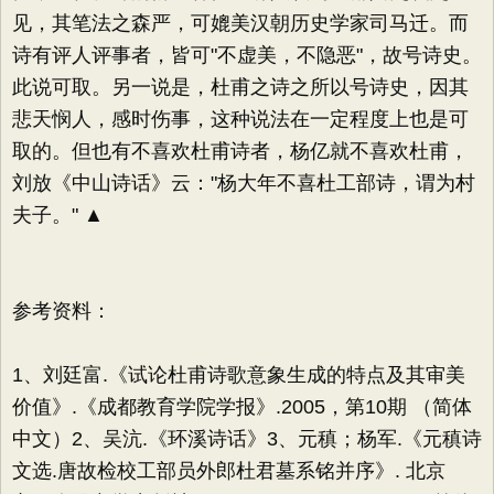
见，其笔法之森严，可媲美汉朝历史学家司马迁。而
诗有评人评事者，皆可"不虚美，不隐恶"，故号诗史。
此说可取。另一说是，杜甫之诗之所以号诗史，因其
悲天悯人，感时伤事，这种说法在一定程度上也是可
取的。但也有不喜欢杜甫诗者，杨亿就不喜欢杜甫，
刘放《中山诗话》云："杨大年不喜杜工部诗，谓为村
夫子。" ▲
参考资料：
1、刘廷富.《试论杜甫诗歌意象生成的特点及其审美
价值》.《成都教育学院学报》.2005，第10期 （简体
中文）2、吴沆.《环溪诗话》3、元稹；杨军.《元稹诗
文选.唐故检校工部员外郎杜君墓系铭并序》. 北京