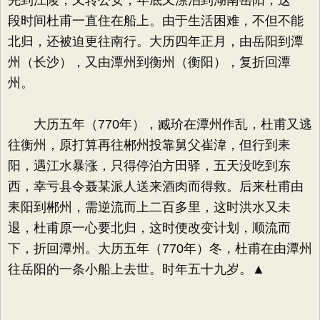
先到江陵，又转公安，年底又漂泊到湖南岳阳，这一
段时间杜甫一直住在船上。由于生活困难，不但不能
北归，还被迫更往南行。大历四年正月，由岳阳到潭
州（长沙），又由潭州到衡州（衡阳），复折回潭
州。
大历五年（770年），臧玠在潭州作乱，杜甫又逃
往衡州，原打算再往郴州投靠舅父崔湋，但行到耒
阳，遇江水暴涨，只得停泊方田驿，五天没吃到东
西，幸亏县令聂某派人送来酒肉而得救。后来杜甫由
耒阳到郴州，需逆流而上二百多里，这时洪水又未
退，杜甫原一心要北归，这时便改变计划，顺流而
下，折回潭州。大历五年（770年）冬，杜甫在由潭州
往岳阳的一条小船上去世。时年五十九岁。▲