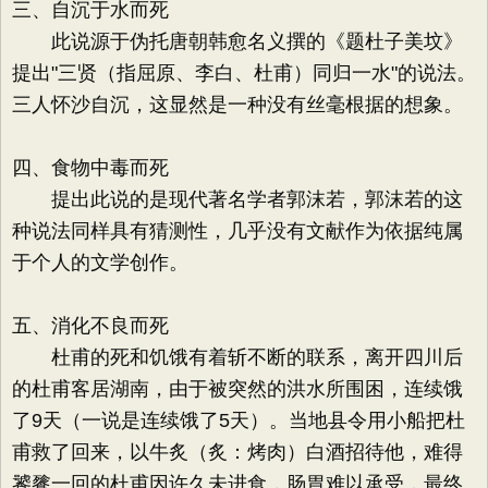
三、自沉于水而死
此说源于伪托唐朝韩愈名义撰的《题杜子美坟》
提出"三贤（指屈原、李白、杜甫）同归一水"的说法。
三人怀沙自沉，这显然是一种没有丝毫根据的想象。
四、食物中毒而死
提出此说的是现代著名学者郭沫若，郭沫若的这
种说法同样具有猜测性，几乎没有文献作为依据纯属
于个人的文学创作。
五、消化不良而死
杜甫的死和饥饿有着斩不断的联系，离开四川后
的杜甫客居湖南，由于被突然的洪水所围困，连续饿
了9天（一说是连续饿了5天）。当地县令用小船把杜
甫救了回来，以牛炙（炙：烤肉）白酒招待他，难得
饕餮一回的杜甫因许久未进食，肠胃难以承受，最终