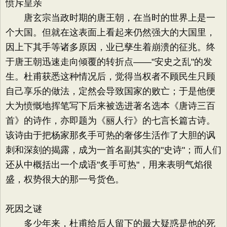
愤斥皇亲
唐玄宗当政时期的唐王朝，在当时的世界上是一
个大国。但就在这表面上看起来仍然强大的大国里，
因上下其手等诸多原因，业已孳生着崩溃的征兆。终
于唐王朝迅速走向倾覆的转折点——"安史之乱"的发
生。杜甫获悉这种情况后，觉得当权者不顾民生只顾
自己享乐的做法，定然会导致国家的败亡；于是他便
大为愤慨地挥笔写下后来被选进著名选本《唐诗三百
首》的诗作，亦即题为《丽人行》的七言长篇古诗。
该诗由于把杨家那炙手可热的奢侈生活作了大胆的讽
刺和深刻的揭露，成为一首名副其实的"史诗"；而人们
还从中概括出一个成语"炙手可热"，用来表明气焰很
盛，权势很大的那一号货色。
死因之谜
多少年来，杜甫给后人留下的最大疑惑是他的死