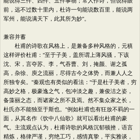
能说得三件、四件、五件事物；常人作诗，但说得眼
前，远不过数十里内，杜诗一句能说数百里，能说两
军州，能说满天下，此其所为妙"。
兼容并蓄
杜甫的诗歌在风格上，是兼备多种风格的，元稹
这样评价杜甫："至于子美，盖所谓上薄风骚，下该
沈、宋，言夺苏、李，气吞曹、刘，掩颜、谢之孤
高，杂徐、庾之流丽，尽得古今之体势，而兼人人之
所独专矣。"秦观也有类似的看法："于是杜子美者，穷
高妙之格，极豪逸之气，包冲淡之趣，兼俊洁之姿，
备藻丽之态，而诸家之所不及焉。然不集众家之长，
杜氏亦不能独至于斯也。"例如杜甫也有狂放不羁的一
面，从其名作《饮中八仙歌》就可以看出杜甫的豪
气。主流观点认为，杜甫诗歌的风格沉郁顿挫，语言
精炼，格律严谨，穷绝工巧，感情真挚，平实雅谈，