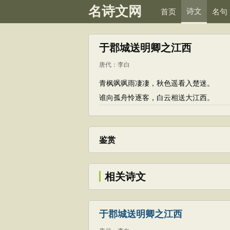
名诗文网
诗文
首页
名句
于郡城送明卿之江西
唐代
：
李白
青枫飒飒雨凄凄，秋色遥看入楚迷。
谁向孤舟怜逐客，白云相送大江西。
鉴赏
相关诗文
于郡城送明卿之江西