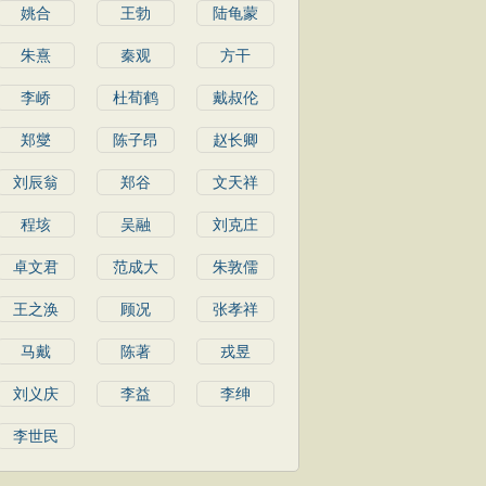
姚合
王勃
陆龟蒙
朱熹
秦观
方干
李峤
杜荀鹤
戴叔伦
郑燮
陈子昂
赵长卿
刘辰翁
郑谷
文天祥
程垓
吴融
刘克庄
卓文君
范成大
朱敦儒
王之涣
顾况
张孝祥
马戴
陈著
戎昱
刘义庆
李益
李绅
李世民