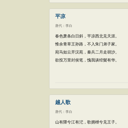
平凉
唐代
：
李白
春色萧条白日斜，平凉西北见天涯。
惟余青草王孙路，不入朱门弟子家。
宛马如云开汉苑，秦兵二月走胡沙。
欲投万里封侯笔，愧我谈经鬓有华。
越人歌
唐代
：
李白
山有隈兮江有汜，歌拥枻兮见王子。