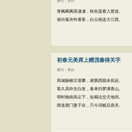
唐代
：
李白
青枫飒飒雨凄凄，秋色遥看入楚迷。
谁向孤舟怜逐客，白云相送大江西。
初春元美席上赠茂秦得关字
唐代
：
李白
凤城杨柳又堪攀，谢脁西园未拟还。
客久高吟生白发，春来归梦满青山。
明时抱病风尘下，短褐论交天地间。
闻道鹿门妻子在，只今词赋且燕关。