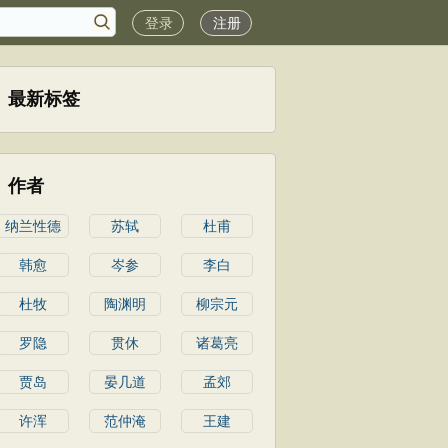
登录
注册
最新标签
作者
纳兰性德
苏轼
杜甫
韩愈
岑参
李白
杜牧
陶渊明
柳宗元
罗隐
贯休
诸葛亮
贾岛
晏几道
孟郊
许浑
范仲淹
王建